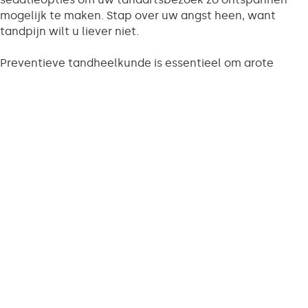
mogelijk te maken. Stap over uw angst heen, want
tandpijn wilt u liever niet.
Preventieve tandheelkunde is essentieel om grote
gebitsproblemen te voorkomen. In onze praktijk bieden
we regelmatige controles, gebitsreiniging,
fluoridebehandelingen en sealants aan. Met
preventieve zorg kunnen problemen vroegtijdig worden
ontdekt en behandeld, waardoor ernstigere problemen
worden voorkomen. Wij streven ernaar om samen met u
een gezond gebit te behouden. Neem contact met ons
op voor meer informatie over ons zorg- en preventieplan
op maat.