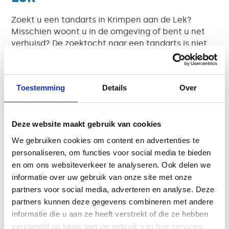
Zoekt u een tandarts in Krimpen aan de Lek?
Misschien woont u in de omgeving of bent u net
verhuisd? De zoektocht naar een tandarts is niet
altijd makkelijk. Bij
Match Tandartsen
bent u van
harte welkom.
Toestemming
Details
Over
Bij ons vindt u een team van ervaren tandartsen,
implantologen, mondhygiënisten en assistenten
die zich gezamenlijk inzetten voor de gezondheid
Deze website maakt gebruik van cookies
en kracht van uw gebit. Of u nu een inschrijving
wilt doen of direct een afspraak wilt maken voor
We gebruiken cookies om content en advertenties te
spoed, wij staan voor u klaar.
personaliseren, om functies voor social media te bieden
en om ons websiteverkeer te analyseren. Ook delen we
Tandheelkundige
informatie over uw gebruik van onze site met onze
oplossingen op maat voor
partners voor social media, adverteren en analyse. Deze
partners kunnen deze gegevens combineren met andere
het hele gezin
informatie die u aan ze heeft verstrekt of die ze hebben
verzameld op basis van uw gebruik van hun services.