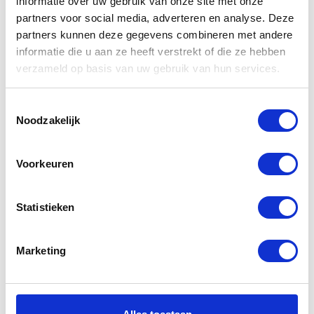
informatie over uw gebruik van onze site met onze
partners voor social media, adverteren en analyse. Deze
partners kunnen deze gegevens combineren met andere
informatie die u aan ze heeft verstrekt of die ze hebben
verzameld op basis van uw gebruik van hun services.
Toestemmingsselectie
Noodzakelijk
Voorkeuren
A.G.A. Shaikhani
Statistieken
Tandarts/Implantoloog
Marketing
Maak een afspraak