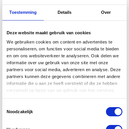
Als u ondanks het gebruik van whitening tandpasta
niet tevreden bent over de kleur van uw tanden, kan
Toestemming
Details
Over
bleken onder begeleiding van uw tandarts een
alternatief zijn. Dit is een manier om de kleur van
binnenuit echt lichter te maken. In tegenstelling tot
Deze website maakt gebruik van cookies
wat vaak wordt gedacht, is bleken bij de tandarts
We gebruiken cookies om content en advertenties te
veilig, mits het goed wordt uitgevoerd. Doe-het-zelf
personaliseren, om functies voor social media te bieden
bleeksets kunnen schadelijk zijn. Ze bevatten soms
en om ons websiteverkeer te analyseren. Ook delen we
hoge concentraties waterstofperoxide of zuren die
informatie over uw gebruik van onze site met onze
het glazuur aantasten en het tandvlees irriteren.
partners voor social media, adverteren en analyse. Deze
Schakel voor professionele hulp daarom altijd uw
partners kunnen deze gegevens combineren met andere
tandarts in.
informatie die u aan ze heeft verstrekt of die ze hebben
Tips voor wittere tanden
verzameld op basis van uw gebruik van hun services.
Tandpasta helpt, maar uw dagelijkse gewoonten
Toestemmingsselectie
spelen een minstens zo grote rol in hoe wit uw tanden
Noodzakelijk
eruitzien. Volg deze makkelijke tips voor een wittere
glimlach: