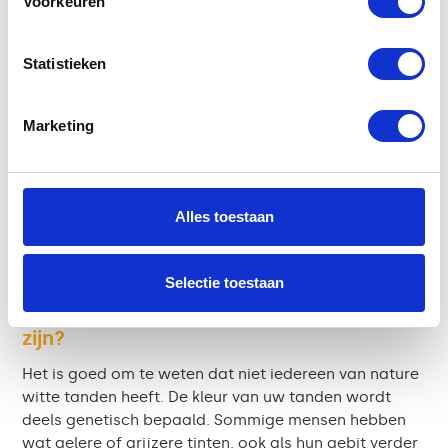
Voorkeuren
Poets twee keer per dag
met een fluoride
tandpasta en een zachte borstel of elektrische
tandenborstel.
Statistieken
Vermijd te veel verkleurende producten
zoals
koffie, thee, rode wijn en tabak. Of spoel met
Marketing
water na gebruik.
Gebruik flosdraad of ragers
om tandplak
tussen de tanden te verwijderen.
Laat regelmatig tandsteen verwijderen
bij de
Alles toestaan
mondhygiënist. Tandsteen kan verkleuring
vasthouden.
Selectie toestaan
Wat als uw tanden van nature niet wit
zijn?
Het is goed om te weten dat niet iedereen van nature
witte tanden heeft. De kleur van uw tanden wordt
deels genetisch bepaald. Sommige mensen hebben
wat gelere of grijzere tinten, ook als hun gebit verder