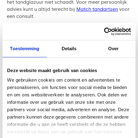
het tandglazuur niet schaadt. Voor meer persoonlijk
advies kunt u altijd terecht bij
Match tandartsen
voor
een consult.
Behoud goede mondhygiëne
Ongeacht uw voorkeur voor het moment van
Toestemming
Details
Over
tandenpoetsen, is het belangrijk dat u tweemaal per
dag poetst met een fluoride tandpasta. Als u twijfels
heeft of specifieke situaties ervaart, kunt u het beste
contact opnemen met uw tandarts. Uw gebit is uniek
Deze website maakt gebruik van cookies
en verdient een aanpak die daarop is afgestemd.
We gebruiken cookies om content en advertenties te
Goede mondhygiëne ondersteunt niet alleen een
personaliseren, om functies voor social media te bieden
gezonde glimlach, maar kan ook tandproblemen
en om ons websiteverkeer te analyseren. Ook delen we
helpen voorkomen door regelmatig tandartsbezoek
informatie over uw gebruik van onze site met onze
en de juiste zorg. Voor aanvullende tips en adviezen
partners voor social media, adverteren en analyse. Deze
kunt u ook onze
blogs
lezen.
partners kunnen deze gegevens combineren met andere
informatie die u aan ze heeft verstrekt of die ze hebben
Extra tips voor het poetsen van
verzameld op basis van uw gebruik van hun services.