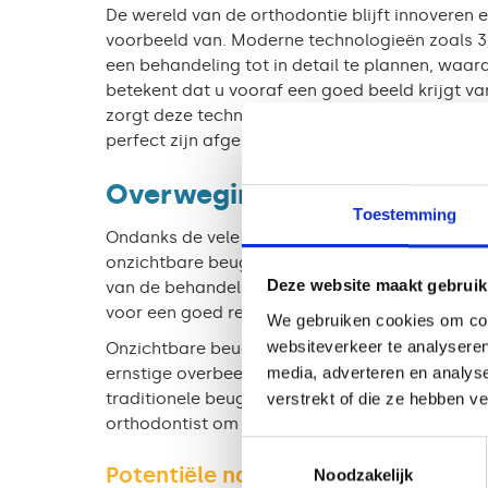
De wereld van de orthodontie blijft innoveren 
voorbeeld van. Moderne technologieën zoals 3
een behandeling tot in detail te plannen, waar
betekent dat u vooraf een goed beeld krijgt va
zorgt deze technologische aanpak ervoor dat d
perfect zijn afgestemd op uw gebit.
Overwegingen bij onzichtba
Toestemming
Ondanks de vele voordelen zijn er ook enkele 
onzichtbare beugel vrij hoog zijn, meestal tuss
Deze website maakt gebruik
van de behandeling. Het is ook belangrijk om t
voor een goed resultaat. Dit kan een uitdaging 
We gebruiken cookies om cont
websiteverkeer te analyseren
Onzichtbare beugels zijn niet altijd geschikt 
media, adverteren en analys
ernstige overbeet, onderbeet of andere gecom
verstrekt of die ze hebben v
traditionele beugel een betere optie zijn. Besp
orthodontist om tot de beste oplossing te kome
Toestemmingsselectie
Potentiële nadelen en ongemakken
Noodzakelijk