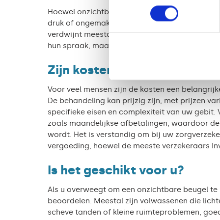
Hoewel onzichtbare beugels doorgaans een comf
druk of ongemak veroorzaken, vooral als u een
verdwijnt meestal na een paar dagen. Sommige 
hun spraak, maar ook dat herstelt zich doorga
Zijn kosten een belangrijke 
Voor veel mensen zijn de kosten een belangrij
De behandeling kan prijzig zijn, met prijzen va
specifieke eisen en complexiteit van uw gebit.
zoals maandelijkse afbetalingen, waardoor de
wordt. Het is verstandig om bij uw zorgverzeke
vergoeding, hoewel de meeste verzekeraars In
Is het geschikt voor u?
Als u overweegt om een onzichtbare beugel te 
beoordelen. Meestal zijn volwassenen die lich
scheve tanden of kleine ruimteproblemen, goed