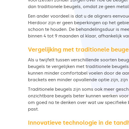
voortzetten zonder zorgen over hoe de beugel e
dan traditionele beugels, omdat ze geen metal
Een ander voordeel is dat u de aligners eenvo
Hierdoor zijn er geen beperkingen op het gebi
schoon te houden. De behandelingsduur is meest
binnen 4 tot 9 maanden al klaar, afhankelijk van
Vergelijking met traditionele beuge
Als u twijfelt tussen verschillende soorten beu
beugels te vergelijken met traditionele beugels
kunnen minder comfortabel voelen door de aa
brackets een minder opvallende optie zijn, zijn
Traditionele beugels zijn soms ook meer gesch
onzichtbare beugels beter kunnen werken voor 
om goed na te denken over wat uw specifieke b
past.
Innovatieve technologie in de tan