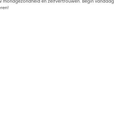
n uw mondgezondheid en zelfvertrouwen. Begin vandaag
ren!