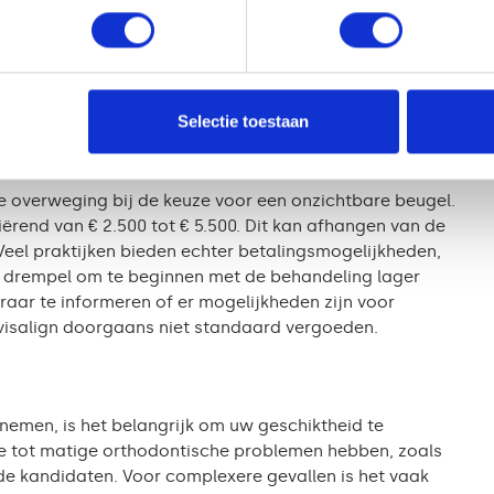
ortabele optie zijn, kunnen ze in het begin een zekere
 nieuwe aligner begint. Dit ongemak is normaal en
gebruikers ervaren ook een tijdelijke verandering in
ans snel.
Selectie toestaan
factor?
ke overweging bij de keuze voor een onzichtbare beugel.
riërend van € 2.500 tot € 5.500. Dit kan afhangen van de
 Veel praktijken bieden echter betalingsmogelijkheden,
 drempel om te beginnen met de behandeling lager
raar te informeren of er mogelijkheden zijn voor
visalign doorgaans niet standaard vergoeden.
nemen, is het belangrijk om uw geschiktheid te
te tot matige orthodontische problemen hebben, zoals
e kandidaten. Voor complexere gevallen is het vaak