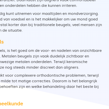
ruitziet. Daarnaast zijn aligners vaak comfortabeler
en onderdelen hebben die kunnen irriteren.
udig kunt uitnemen voor maaltijden en mondverzorging.
ed van voedsel en is het makkelijker om uw mond goed
al korter dan bij traditionele beugels; veel mensen zijn
 de situatie.
ls
gels, is het goed om de voor- en nadelen van onzichtbare
. Metalen beugels zijn vaak duidelijk zichtbaar en
nwezige metalen onderdelen. Terwijl keramische
 ze nog steeds minder discreet dan aligners.
ikt voor complexere orthodontische problemen, terwijl
milde tot matige correcties. Daarom is het belangrijk
ehoeften zijn en welke behandeling daar het beste bij
dheelkunde