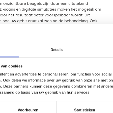
en onzichtbare beugels zijn daar een uitstekend
D-scans en digitale simulaties maken het mogelijk om
door het resultaat beter voorspelbaar wordt. Dit
n hoe uw gebit eruit zal zien na de behandeling. Ook
e beugels zo comfortabel mogelijk zijn, doordat ze
re beugels
Details
aandachtspunten. Ten eerste kunnen de kosten van een
en de € 2.500 en € 5.500, afhankelijk van de complexiteit
 van cookies
e beseffen dat u de aligners consistent moet dragen
zijn voor mensen die dat moeilijk vinden.
ent en advertenties te personaliseren, om functies voor social
. Ook delen we informatie over uw gebruik van onze site met on
voor complexere orthodontische problemen. Indien u een
e. Deze partners kunnen deze gegevens combineren met andere i
pliceerde tandheelkundige problemen hebt, kan een
erzameld op basis van uw gebruik van hun services.
reek uw opties altijd met een gespecialiseerde
n voor uw situatie.
Voorkeuren
Statistieken