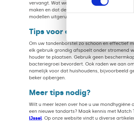
vervangt. Wat wel goed is om te weten, is dat
maken en dat de poetstechniek minder afhanke
modellen uitgerust met een ingebouwde timer o
Tips voor een hygiënische t
Om uw tandenborstel zo schoon en effectief mog
elk gebruik grondig afspoelt onder stromend w
houder te plaatsen. Gebruik geen beschermkap 
bacteriegroei bevordert. Ook raden we aan om
namelijk voor dat huishoudens, bijvoorbeeld ge
beker opbergen.
Meer tips nodig?
Wilt u meer lezen over hoe u uw mondhygiëne o
een nieuwe tandarts? Maak kennis met Match 
IJssel
. Op onze website vindt u diverse artikel