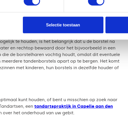
 elektrische tandenborstels constant dezelfde beweging
lijk is van uw handbewegingen. Ook zijn sommige
f drukcontrole om beter te poetsen.
Selectie toestaan
andenborstel
elijk te houden, is het belangrijk dat u de borstel na
ater en rechtop bewaard door het bijvoorbeeld in een
die de borstelharen vochtig houdt, omdat dit eventuele
 meerdere tandenborstels apart op te bergen. Het komt
zinnen met kinderen, hun borstels in dezelfde houder of
ptimaal kunt houden, of bent u misschien op zoek naar
Tandartsen, een
tandartspraktijk in Capelle aan den
en over het onderhoud van uw gebit.