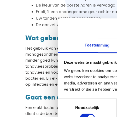
De kleur van de borstelharen is vervaagd
Er blijft een onaangename geur achter n
Uw tanden voelen minder schoon
De aanzet van de borstelharen vertoont 
Wat gebeurt er als ik een v
Toestemming
Het gebruik van een oude of versleten tandenb
mondgezondheid. Ten eerste is er sprake van e
minder goed kunt verwijderen, blijft dit op uw g
Deze website maakt gebruik
tandvleesproblemen. Zijn de borstelharen besch
We gebruiken cookies om cont
tandvlees en voor bloedingen zorgen. Tot slot
websiteverkeer te analyseren
bacteriën. Bij elk gebruik van de borstel versp
media, adverteren en analys
op infecties en een slechte adem.
verstrekt of die ze hebben v
Gaat een elektrische tande
Toestemmingsselectie
Een elektrische tandenborstel zelf gaat jaren
Noodzakelijk
dient u de borstelkop regelmatig te vervangen.