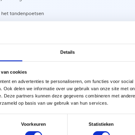
a het tandenpoetsen
een ophoping van oude tandpasta en voedselresten
ersleten tandenborstel gebruik?
Details
orstel heeft een aantal nadelige effecten op uw
en minder effectieve reiniging. Wanneer u tandplak
ebit zitten en kan dit leiden tot tandbederf en
 van cookies
adigd? Dan kan dit tevens irriterend zijn voor uw
ent en advertenties te personaliseren, om functies voor social
 is een oude tandenborstel een broedplaats voor
. Ook delen we informatie over uw gebruik van onze site met on
reidt u deze bacteriën in uw mond. Dit vergroot de kans
e. Deze partners kunnen deze gegevens combineren met andere i
erzameld op basis van uw gebruik van hun services.
nborstel langer mee?
 mee, maar net als bij een gewone handtandenborstel
Voorkeuren
Statistieken
 Ook hier geldt dat u de borstel elke 3 maanden